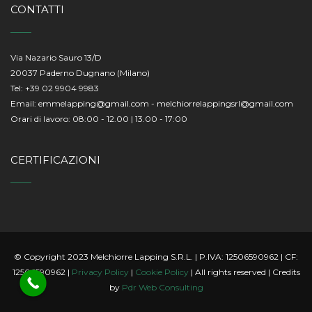
CONTATTI
Via Nazario Sauro 13/D
20037 Paderno Dugnano (Milano)
Tel:
+39 02 9904 9983
Email:
emmelapping@gmail.com
-
melchiorrelappingsrl@gmail.com
Orari di lavoro: 08:00 - 12.00 | 13.00 - 17:00
CERTIFICAZIONI
© Copyright 2023 Melchiorre Lapping S.R.L. | P.IVA: 12506590962 | CF:
12506590962 |
Privacy Policy
|
Cookie Policy
| All rights reserved | Credits
by
Pdr Web Consulting