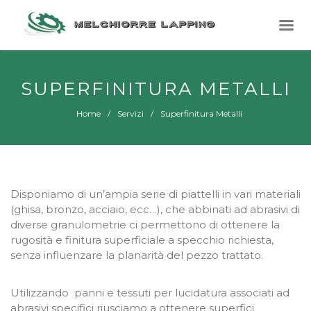
SUPERFINITURA METALLI
Home
Servizi
Superfinitura Metalli
Disponiamo di un’ampia serie di piattelli in vari materiali
(ghisa, bronzo, acciaio, ecc…), che abbinati ad abrasivi di
diverse granulometrie ci permettono di ottenere la
rugosità e finitura superficiale a specchio richiesta,
senza influenzare la planarità del pezzo trattato.
Utilizzando
panni e tessuti per lucidatura associati ad
abrasivi specifici riusciamo a ottenere superfici